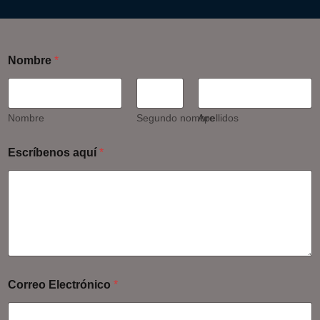
Nombre
*
Nombre
Segundo nombre
Apellidos
Escríbenos aquí
*
Correo Electrónico
*